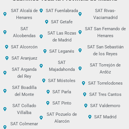
SAT Alcalá de
SAT Fuenlabrada
SAT Rivas-
Henares
Vaciamadrid
SAT Getafe
SAT
SAT San Fernando de
SAT Las Rozas
Alcobendas
Henares
de Madrid
SAT Alcorcón
SAT San Sebastián
SAT Leganés
de los Reyes
SAT Aranjuez
SAT
SAT Torrejón de
SAT Arganda
Majadahonda
Ardóz
del Rey
SAT Móstoles
SAT Torrelodones
SAT Boadilla
SAT Parla
del Monte
SAT Tres Cantos
SAT Pinto
SAT Collado
SAT Valdemoro
Villalba
SAT Pozuelo de
SAT Madrid
Alarcón
SAT Colmenar