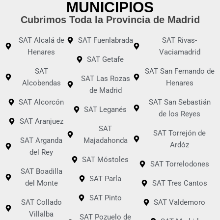
MUNICIPIOS
Cubrimos Toda la Provincia de Madrid
SAT Alcalá de
SAT Fuenlabrada
SAT Rivas-
Henares
Vaciamadrid
SAT Getafe
SAT
SAT San Fernando de
SAT Las Rozas
Alcobendas
Henares
de Madrid
SAT Alcorcón
SAT San Sebastián
SAT Leganés
de los Reyes
SAT Aranjuez
SAT
SAT Torrejón de
SAT Arganda
Majadahonda
Ardóz
del Rey
SAT Móstoles
SAT Torrelodones
SAT Boadilla
SAT Parla
del Monte
SAT Tres Cantos
SAT Pinto
SAT Collado
SAT Valdemoro
Villalba
SAT Pozuelo de