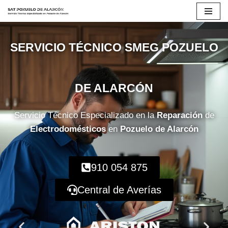
Saltar
al
SERVICIO TÉCNICO SMEG POZUELO
contenido
DE ALARCÓN
Servicio Técnico Especializado en la
Reparación
de
Electrodomésticos
en
Pozuelo de Alarcón
910 054 875
Central de Averías