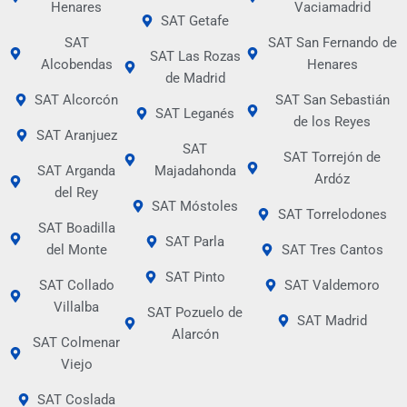
Henares
Vaciamadrid
SAT Getafe
SAT
SAT San Fernando de
SAT Las Rozas
Alcobendas
Henares
de Madrid
SAT Alcorcón
SAT San Sebastián
SAT Leganés
de los Reyes
SAT Aranjuez
SAT
SAT Torrejón de
SAT Arganda
Majadahonda
Ardóz
del Rey
SAT Móstoles
SAT Torrelodones
SAT Boadilla
SAT Parla
del Monte
SAT Tres Cantos
SAT Pinto
SAT Collado
SAT Valdemoro
Villalba
SAT Pozuelo de
SAT Madrid
Alarcón
SAT Colmenar
Viejo
SAT Coslada