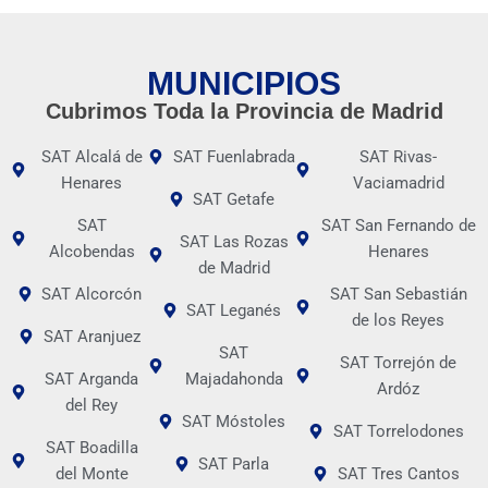
MUNICIPIOS
Cubrimos Toda la Provincia de Madrid
SAT Alcalá de
SAT Fuenlabrada
SAT Rivas-
Henares
Vaciamadrid
SAT Getafe
SAT
SAT San Fernando de
SAT Las Rozas
Alcobendas
Henares
de Madrid
SAT Alcorcón
SAT San Sebastián
SAT Leganés
de los Reyes
SAT Aranjuez
SAT
SAT Torrejón de
SAT Arganda
Majadahonda
Ardóz
del Rey
SAT Móstoles
SAT Torrelodones
SAT Boadilla
SAT Parla
del Monte
SAT Tres Cantos