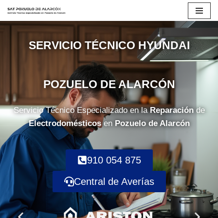
Saltar
al
SERVICIO TÉCNICO HYUNDAI
contenido
POZUELO DE ALARCÓN
Servicio Técnico Especializado en la
Reparación
de
Electrodomésticos
en
Pozuelo de Alarcón
910 054 875
Central de Averías